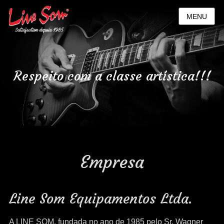
MENU
Respeito com a classe artística!!!
Posted
on
By
linesom
Empresa
Line Som Equipamentos Ltda.
A LINE SOM, fundada no ano de 1985 pelo Sr. Wagner